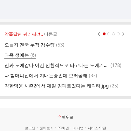
악플달면 쩌리쩌려..
다른글
현재페이지 1
2
3
4
댓
오늘자 전국 누적 강수량
(
53
)
초
글
댓
다음 생에는
(
6
)
나
글
댓
진짜 노예같다 이건 선천적으로 타고나는 노예기질이고 바꿀수없음 (twt)
(
178
)
비
글
댓
나 할머니집에서 지내는중인데 보러올래
(
33
)
글
댓
약한영웅 시즌2에서 제일 임펙트있다는 캐릭터.jpg
(
25
)
글
맨위로
로그인
전체보기
PC화면
카페앱
서비스 약관