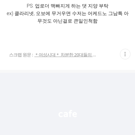
PS. 업로더 맥빠지게 하는 댓 지양 부탁
ex) 클라리넷, 오보에 무거우면 수저는 어케드노 그남특 아
무것도 아닌걸로 큰일인척함
현
스크랩 원문 :
＊여성시대＊ 차분한 20대들의 알흠다운 공간
재
게
시
글
추
가
기
능
열
기