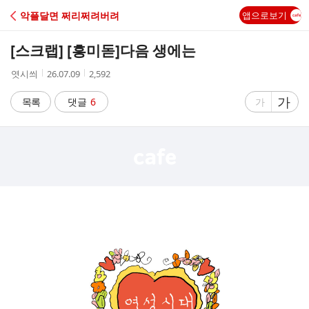
C
악플달면 쩌리쩌려버려
앱으로보기
A
[스크랩] [흥미돋]
다음 생에는
F
작
작
조
엿시씌
26.07.09
2,592
성
성
회
E
자
시
수
글
가
글
목록
댓글
6
가
간
자
자
크
크
기
기
크
작
게
게