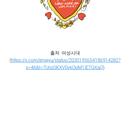
출처: 여성시대
(
https://x.com/iimajyu/status/2030195654186914282?
s=46&t=7UnzGKXV0vkOpM1IETGXaQ
)