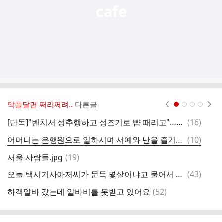
악플달면 쩌리쩌려..
다른글
현재페이지 1
2
3
4
댓
[단독]"벤치서 성추행하고 성조기로 뺨 때리고"…잠실 시위서 사건 잇달아
(
16
)
왕
글
댓
어머니는 은행원으로 일하시며 서예와 난을 즐기셨고, 글씨 또한 정갈하게 쓰시던 분이었습니다.
(
10
)
자
글
댓
서울 사람들.jpg
(
19
)
글
댓
오늘 택시기사아저씨가 문득 몇살이냐고 물어서 스물다섯이라고 했더니.twt
(
43
)
공
글
댓
하객알바 갔는데 알바비를 못받고 있어요
(
52
)
심
글