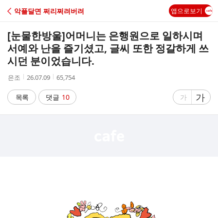
C
악플달면 쩌리쩌려버려
앱으로보기
A
[눈물한방울]
어머니는 은행원으로 일하시며
F
서예와 난을 즐기셨고, 글씨 또한 정갈하게 쓰
시던 분이었습니다.
E
작
작
조
은조
26.07.09
65,754
성
성
회
자
시
수
글
가
글
목록
댓글
10
가
간
자
자
크
크
기
기
크
작
게
게