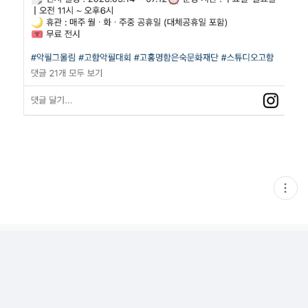
현
재
게
시
글
추
가
기
능
열
기