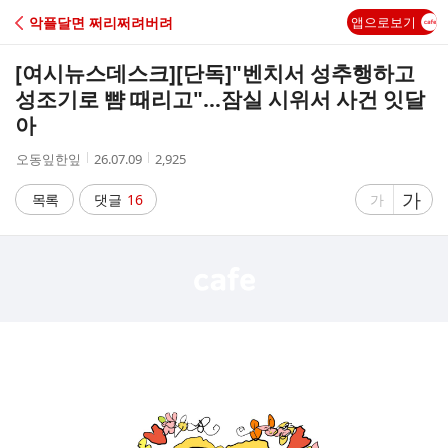
C
악플달면 쩌리쩌려버려
앱으로보기
A
[여시뉴스데스크]
[단독]"벤치서 성추행하고
F
성조기로 뺨 때리고"…잠실 시위서 사건 잇달
아
E
작
작
조
오동잎한잎
26.07.09
2,925
성
성
회
자
시
수
글
가
글
목록
댓글
16
가
간
자
자
크
크
기
기
크
작
게
게