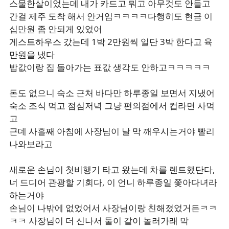
스물한살이었는데 내가 카드고 뭐고 아무것도 안들고
간걸 제주 도착 해서 안거임ㅋㅋㅋㅋ다행히도 현금 이
십만원 좀 안되게 있었어
게스트하우스 갔는데 1박 2만원씩 일단 3박 한다고 육
만원을 냈다
밥값이랑 집 돌아가는 표값 생각도 안하고ㅋㅋㅋㅋㅋ
돈도 없으니 숙소 근처 바다만 하루종일 보면서 지냈어
숙소 조식 먹고 점심저녁 그냥 편의점에서 컵라면 사먹
고
근데 사흘째 아침에 사장님이 날 막 깨우시는거야 빨리
나와보라고
새로운 손님이 첫비행기 타고 왔는데 차를 렌트했단다,
너 드디어 관광할 기회다, 이 언니 하루종일 쫓아다녀라
하는거야
손님이 나밖에 없었어서 사장님이랑 친해졌었거든ㅋㅋ
ㅋㅋ 사장님이 더 신나서 둘이 같이 놀러가래 막