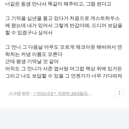
너같은 동생 만나서 똑같이 해주라고, 그럼 된다고
그 기억을 십년을 품고 있다가 처음으로 게스트하우스
에 왔는데 내가 있어서 그렇게 반갑더래, 드디어 보답을
할 수 있겠구나 싶어서
그 언니 그 다음날 아무도 모르게 체크아웃 해버려서 연
락처는 커녕 이름도 모른다
근데 평생 기억날 것 같아
아직도 그 언니가 사준 엽서랑 머그컵 책상 위에 있거든
그리고 나도 보답할 수 있을 그 언젠가가 너무 기다려져
현
스크랩 원문 :
＊여성시대＊ 차분한 20대들의 알흠다운 공간
재
게
시
글
추
가
기
능