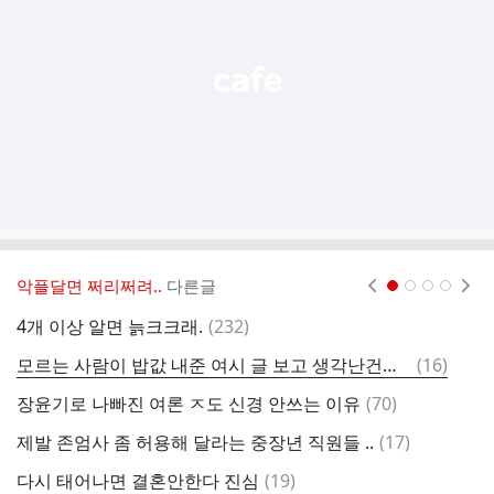
열
기
악플달면 쩌리쩌려..
다른글
현재페이지 1
2
3
4
댓
4개 이상 알면 늙크크래.
(
232
)
글
댓
모르는 사람이 밥값 내준 여시 글 보고 생각난건데 나도 평생 못잊을 사람 있어
(
16
)
글
댓
장윤기로 나빠진 여론 ㅈ도 신경 안쓰는 이유
(
70
)
찐
글
댓
제발 존엄사 좀 허용해 달라는 중장년 직원들 ..
(
17
)
글
댓
다시 태어나면 결혼안한다 진심
(
19
)