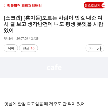
C
악플달면 쩌리쩌려버려
앱으로보기
A
[스크랩] [흥미돋]
모르는 사람이 밥값 내준 여
F
시 글 보고 생각난건데 나도 평생 못잊을 사람
있어
E
작
작
조
엿시씌
26.07.09
2,423
성
성
회
자
시
수
글
가
글
목록
댓글
16
가
간
자
자
크
크
기
기
크
작
게
게
옛날에 한참 죽고싶을 때 제주도 간 적이 있어