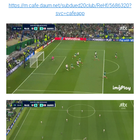
https://m.cafe.daum.net/subdued20club/ReHf/5686320?
svc=cafeapp