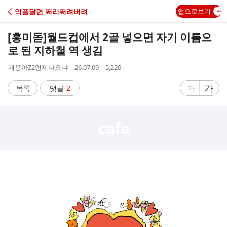
C
악플달면 쩌리쩌려버려
앱으로보기
A
[흥미돋]
월드컵에서 2골 넣으면 자기 이름으
F
로 된 지하철 역 생김
작
작
조
재용아Z2언제나오냐
26.07.09
5,220
E
성
성
회
자
시
수
글
가
글
목록
댓글
2
가
간
자
자
크
크
기
기
크
작
게
게