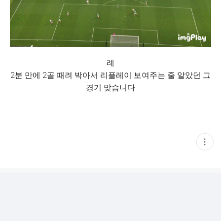
례
2분 만에 2골 때려 박아서 리플레이 보여주는 줄 알았던 그
경기 맞습니다
현
재
게
시
글
추
가
기
능
열
기