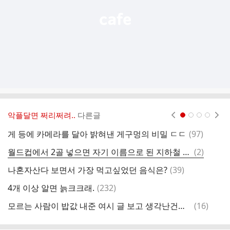
악플달면 쩌리쩌려..
다른글
현재페이지 1
2
3
4
댓
게 등에 카메라를 달아 밝혀낸 게구멍의 비밀 ㄷㄷ
(
97
)
장
글
댓
월드컵에서 2골 넣으면 자기 이름으로 된 지하철 역 생김
(
2
)
제
글
댓
나혼자산다 보면서 가장 먹고싶었던 음식은?
(
39
)
다
글
댓
4개 이상 알면 늙크크래.
(
232
)
글
댓
모르는 사람이 밥값 내준 여시 글 보고 생각난건데 나도 평생 못잊을 사람 있어
(
16
)
글