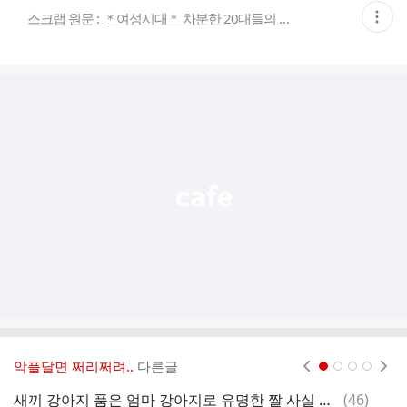
현
스크랩 원문 :
＊여성시대＊ 차분한 20대들의 알흠다운 공간
재
게
시
글
추
가
기
능
열
기
악플달면 쩌리쩌려..
다른글
현재페이지 1
2
3
4
댓
새끼 강아지 품은 엄마 강아지로 유명한 짤 사실 서로 모르는 사이라고 함
(
46
)