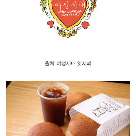
출처: 여성시대 엿시씌