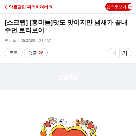
C
악플달면 쩌리쩌려버려
앱으로보기
A
[스크랩] [흥미돋]
맛도 맛이지만 냄새가 끝내
F
주던 로티보이
작
작
조
엿시씌
26.07.09
21,467
E
성
성
회
자
시
수
글
가
글
목록
댓글
28
가
간
자
자
크
크
기
기
크
작
게
게