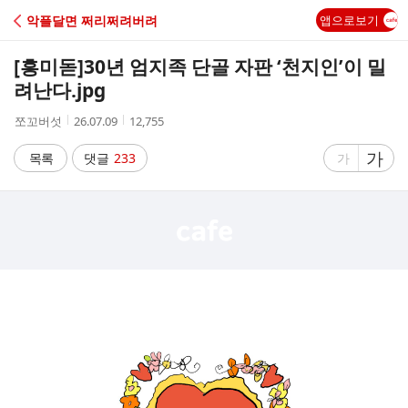
C
악플달면 쩌리쩌려버려
앱으로보기
A
[흥미돋]
30년 엄지족 단골 자판 ‘천지인’이 밀
F
려난다.jpg
작
작
조
쪼꼬버섯
26.07.09
12,755
E
성
성
회
자
시
수
글
가
글
목록
댓글
233
가
간
자
자
크
크
기
기
크
작
게
게