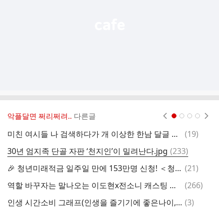
기
악플달면 쩌리쩌려..
다른글
현재페이지 1
2
3
4
댓
미친 여시들 나 검색하다가 개 이상한 한남 달글 발견했는데
(
19
)
흥
글
댓
30년 엄지족 단골 자판 ‘천지인’이 밀려난다.jpg
(
233
)
나
글
댓
🎉 청년미래적금 일주일 만에 153만명 신청! ＜청년해당 시 12월 신청 예정 O ＞
(
21
)
극
글
댓
역할 바꾸자는 말나오는 이도현x전소니 캐스팅 드라마 소식.twt
(
266
)
글
댓
인생 시간소비 그래프(인생을 즐기기에 좋은나이, 40대 중년의시작)
(
3
)
글