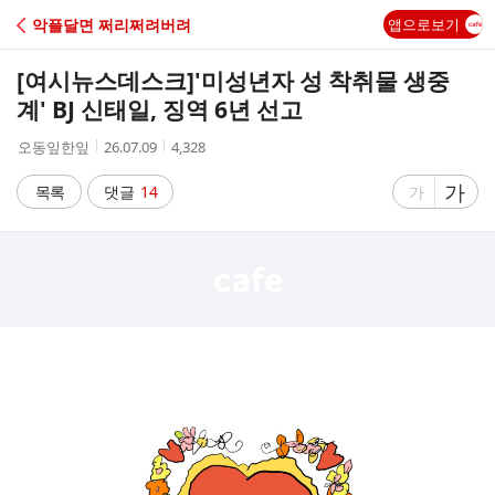
C
악플달면 쩌리쩌려버려
앱으로보기
A
[여시뉴스데스크]
'미성년자 성 착취물 생중
F
계' BJ 신태일, 징역 6년 선고
작
작
조
오동잎한잎
26.07.09
4,328
E
성
성
회
자
시
수
글
가
글
목록
댓글
14
가
간
자
자
크
크
기
기
크
작
게
게