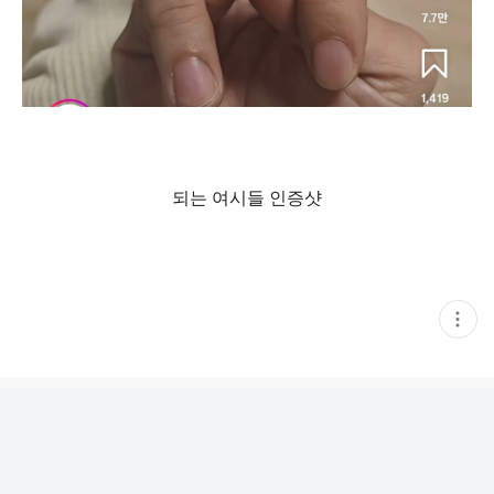
되는 여시들 인증샷
현
재
게
시
글
추
가
기
능
열
기