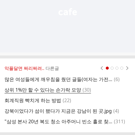
악플달면 쩌리쩌려..
다른글
현재페이지 1
2
3
4
댓
많은 여성들에게 깨우침을 줬던 글들(여자는 가전제품, 남사남)
(
6
)
글
댓
상위 1%만 할 수 있다는 손가락 모양
(
30
)
글
댓
회계직원 빡치게 하는 방법
(
22
)
애
글
댓
강북이었다가 섬이 됐다가 지금은 강남이 된 곳.jpg
(
4
)
글
댓
"삼성 본사 20년 복도 청소 아주머니 빈소 홀로 찾은 이재용"…미담 재조명
(
311
)
글