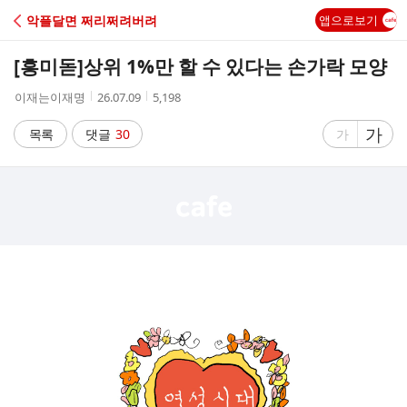
C
악플달면 쩌리쩌려버려
앱으로보기
A
[흥미돋]
상위 1%만 할 수 있다는 손가락 모양
F
작
작
조
이재는이재명
26.07.09
5,198
성
성
회
E
자
시
수
글
가
글
목록
댓글
30
가
간
자
자
크
크
기
기
크
작
게
게