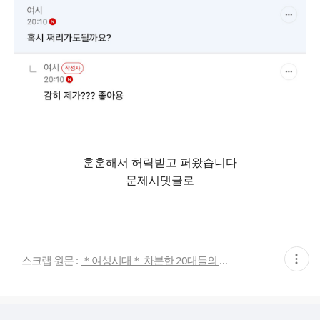
훈훈해서 허락받고 퍼왔습니다
문제시댓글로
현
스크랩 원문 :
＊여성시대＊ 차분한 20대들의 알흠다운 공간
재
게
시
글
추