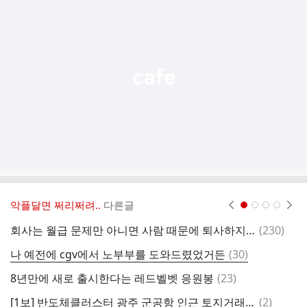
가
기
능
열
기
악플달면 쩌리쩌려..
다른글
현재페이지 1
2
3
4
댓
회사는 월급 문제만 아니면 사람 때문에 퇴사하지 말자.jpg
(
230
)
글
댓
나 예전에 cgv에서 노부부를 도와드렸었거든
(
30
)
글
댓
8년만에 새로 출시한다는 레드벨벳 응원봉
(
23
)
글
댓
[1보] 반도체클러스터 광주 군공항 인근 토지거래허가구역 지정
(
2
)