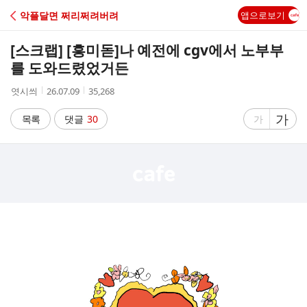
C
악플달면 쩌리쩌려버려
앱으로보기
A
[스크랩] [흥미돋]
나 예전에 cgv에서 노부부
F
를 도와드렸었거든
작
작
조
엿시씌
26.07.09
35,268
E
성
성
회
자
시
수
글
가
글
목록
댓글
30
가
간
자
자
크
크
기
기
크
작
게
게