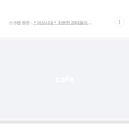
현
스크랩 원문 :
＊여성시대＊ 차분한 20대들의 알흠다운 공간
재
게
시
글
추
가
기
능
열
기