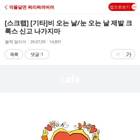
C
악플달면 쩌리쩌려버려
앱으로보기
A
[스크랩] [기타]
비 오는 날/눈 오는 날 제발 크
F
록스 신고 나가지마
작
작
조
블랙 달리아
26.07.09
14,891
E
성
성
회
자
시
수
글
가
글
목록
댓글
1
가
간
자
자
크
크
기
기
크
작
게
게