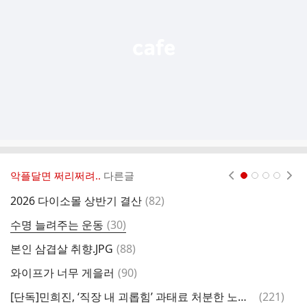
열
기
악플달면 쩌리쩌려..
다른글
현재페이지 1
2
3
4
댓
2026 다이소몰 상반기 결산
(
82
)
효
글
댓
수명 늘려주는 운동
(
30
)
글
댓
본인 삼겹살 취향.JPG
(
88
)
글
댓
와이프가 너무 게을러
(
90
)
[
글
댓
[단독]민희진, ‘직장 내 괴롭힘’ 과태료 처분한 노동청 직원 고소…경찰 ‘무혐의’
(
221
)
잃