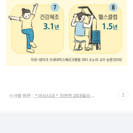
현
스크랩 원문 :
＊여성시대＊ 차분한 20대들의 알흠다운 공간
재
게
시
글
추
가
기
능