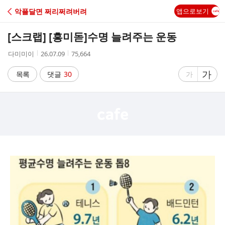
C
악플달면 쩌리쩌려버려
앱으로보기
A
[스크랩] [흥미돋]
수명 늘려주는 운동
F
작
작
조
다미미이
26.07.09
75,664
성
성
회
E
자
시
수
글
가
글
목록
댓글
30
가
간
자
자
크
크
기
기
크
작
게
게