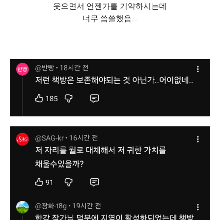
웃으면서 언젠가를 기약하시는데
너무 씁쓸했음....