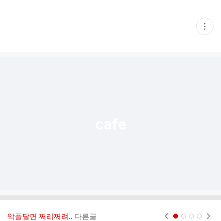
현
재
게
시
글
추
가
기
능
열
기
악플달면 쩌리쩌려..
다른글
현재페이지 1
2
3
4