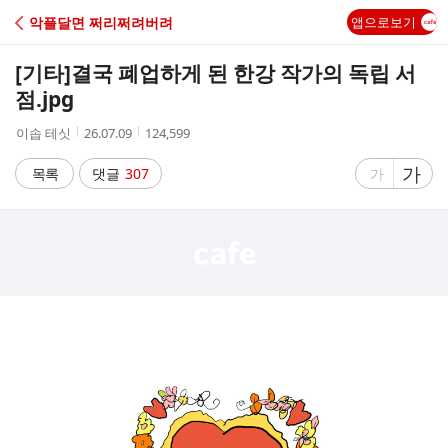
C
악플달면 쩌리쩌려버려
앱으로보기
A
[기타]
결국 폐업하게 된 한강 작가의 독립 서
F
점.jpg
작
작
조
이솝 테싯
26.07.09
124,599
E
성
성
회
자
시
수
글
가
글
목록
댓글
307
가
간
자
자
크
크
기
기
크
작
게
게