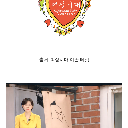
출처: 여성시대 이솝 테싯