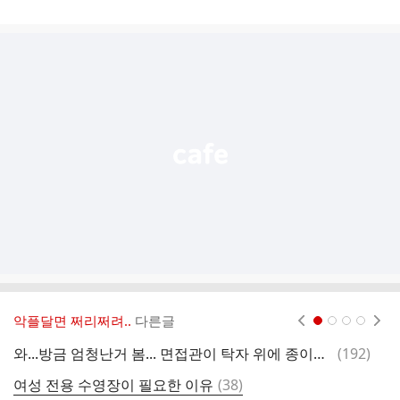
게
시
글
추
가
기
능
열
기
악플달면 쩌리쩌려..
다른글
현재페이지 1
2
3
4
댓
와...방금 엄청난거 봄... 면접관이 탁자 위에 종이컵 1,000개를 쫙 깔아놓고
(
192
)
인
글
댓
여성 전용 수영장이 필요한 이유
(
38
)
내