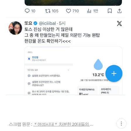
현
스크랩 원문 :
＊여성시대＊ 차분한 20대들의 알흠다운 공간
재