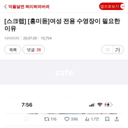
C
악플달면 쩌리쩌려버려
앱으로보기
A
[스크랩] [흥미돋]
여성 전용 수영장이 필요한
F
이유
작
작
조
다미미이
26.07.09
10,754
E
성
성
회
자
시
수
글
가
글
목록
댓글
38
가
간
자
자
크
크
기
기
크
작
게
게