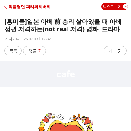
C
악플달면 쩌리쩌려버려
앱으로보기
A
[흥미돋]
일본 아베 前 총리 살아있을 때 아베
F
정권 저격하는(not real 저격) 영화, 드라마
작
작
조
기니기니
26.07.09
1,882
E
성
성
회
자
시
수
글
가
글
목록
댓글
7
가
간
자
자
크
크
기
기
크
작
게
게