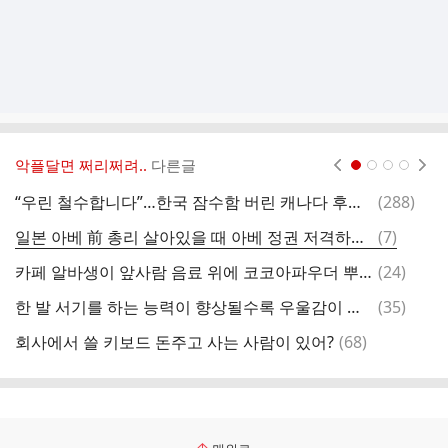
악플달면 쩌리쩌려..
다른글
현재페이지 1
2
3
4
댓
“우린 철수합니다”…한국 잠수함 버린 캐나다 후폭풍, ‘아쉬운 소리’ 터진 산업계 [밀리터리+]
(
288
)
글
댓
일본 아베 前 총리 살아있을 때 아베 정권 저격하는(not real 저격) 영화, 드라마
(
7
)
글
댓
카페 알바생이 앞사람 음료 위에 코코아파우더 뿌리려다가
(
24
)
글
댓
한 발 서기를 하는 능력이 향상될수록 우울감이 감소했으며, 불안이 줄어들엇다고 함..
(
35
)
글
댓
회사에서 쓸 키보드 돈주고 사는 사람이 있어?
(
68
)
여
글