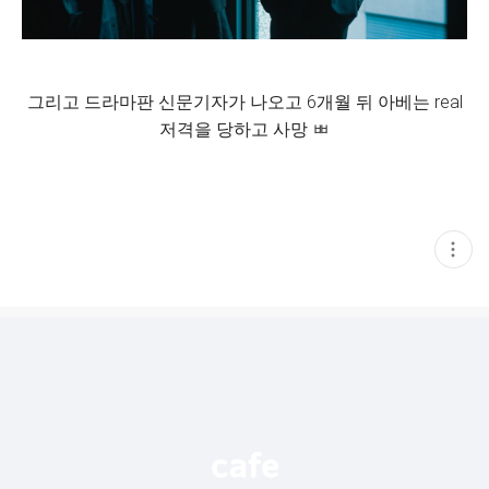
그리고 드라마판 신문기자가 나오고 6개월 뒤 아베는 real
저격을 당하고 사망 ㅃ
현
재
게
시
글
추
가
기
능
열
기