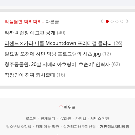
악플달면 쩌리쩌려..
다른글
현재페이지 1
2
3
4
댓
타짜 4 런칭 예고편 공개
(
40
)
인
글
댓
리센느 x 카라 니콜 Mcountdown 프리티걸 콜라보무대 쇼츠
(
26
)
지
글
댓
일요일 오전에 하던 먹방 프로그램의 시초.jpg
(
12
)
글
댓
청주동물원, 20살 시베리아호랑이 '호순이' 안락사
(
62
)
같
글
댓
직장인이 진짜 퇴사할때
(
16
)
다
글
맨위로
로그인
전체보기
PC화면
카페앱
서비스 약관
청소년보호정책
카페 이용 약관
상거래피해구제신청
개인정보처리방침