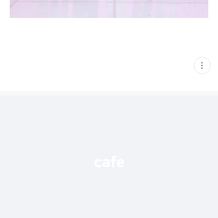
현
재
게
시
글
추
가
기
능
열
기