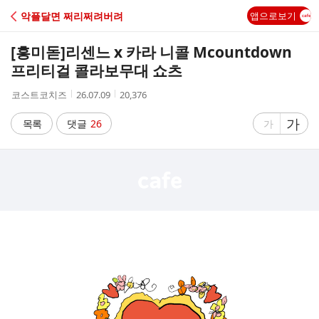
C
악플달면 쩌리쩌려버려
앱으로보기
A
[흥미돋]
리센느 x 카라 니콜 Mcountdown
F
프리티걸 콜라보무대 쇼츠
작
작
조
코스트코치즈
26.07.09
20,376
E
성
성
회
자
시
수
글
가
글
목록
댓글
26
가
간
자
자
크
크
기
기
크
작
게
게