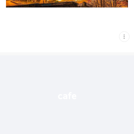
현
재
게
시
글
추
가
기
능
열
기