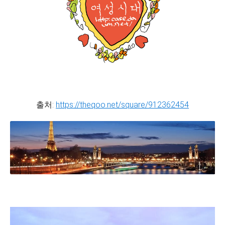
출처:
https://theqoo.net/square/912362454