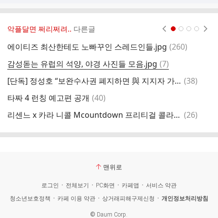
악플달면 쩌리쩌려..
다른글
현재페이지 1
2
3
4
댓
에이티즈 최산한테도 노빠꾸인 스레드인들.jpg
(
260
)
일
글
댓
감성돋는 유럽의 석양, 야경 사진들 모음.jpg
(
7
)
청
글
댓
[단독] 정성호 “보완수사권 폐지하면 與 지지자 가장 피해”
(
38
)
직
글
댓
타짜 4 런칭 예고편 공개
(
40
)
인
글
댓
리센느 x 카라 니콜 Mcountdown 프리티걸 콜라보무대 쇼츠
(
26
)
지
글
맨위로
로그인
전체보기
PC화면
카페앱
서비스 약관
청소년보호정책
카페 이용 약관
상거래피해구제신청
개인정보처리방침
©
Daum Corp.