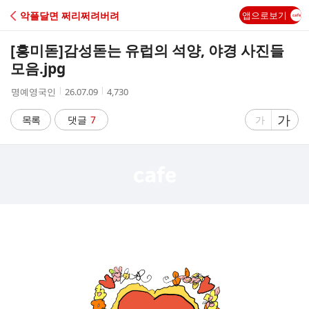
C
악플달면 쩌리쩌려버려
앱으로보기
A
[흥미돋]
감성돋는 유럽의 석양, 야경 사진들
F
모음.jpg
작
작
조
명예영국인
26.07.09
4,730
E
성
성
회
자
시
수
글
가
글
목록
댓글
7
가
간
자
자
크
크
기
기
크
작
게
게