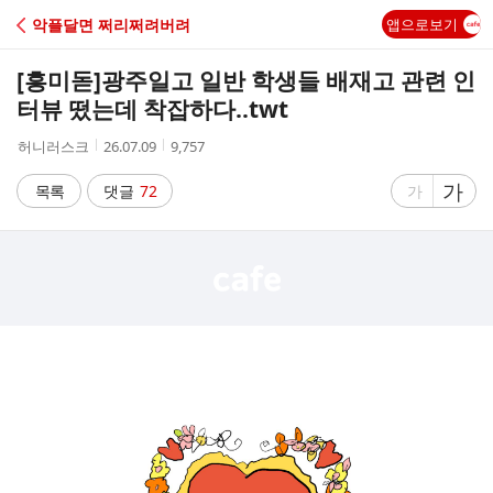
C
악플달면 쩌리쩌려버려
앱으로보기
A
[흥미돋]
광주일고 일반 학생들 배재고 관련 인
F
터뷰 떴는데 착잡하다..twt
작
작
조
허니러스크
26.07.09
9,757
E
성
성
회
자
시
수
글
가
글
목록
댓글
72
가
간
자
자
크
크
기
기
크
작
게
게