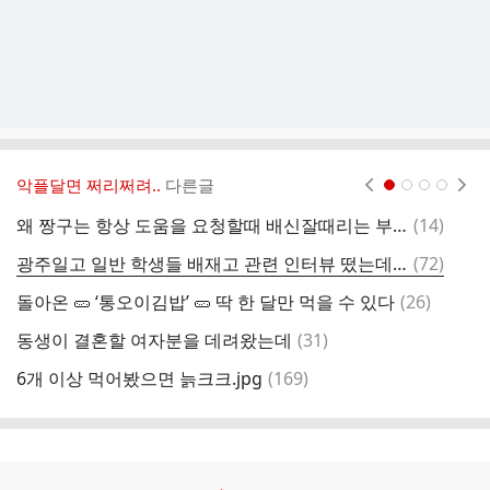
악플달면 쩌리쩌려..
다른글
현재페이지 1
2
3
4
댓
왜 짱구는 항상 도움을 요청할때 배신잘때리는 부리부리대마왕을 부르는걸까?
(
14
)
공
글
댓
광주일고 일반 학생들 배재고 관련 인터뷰 떴는데 착잡하다..twt
(
72
)
글
댓
돌아온 🥒 ‘통오이김밥’ 🥒 딱 한 달만 먹을 수 있다
(
26
)
글
댓
동생이 결혼할 여자분을 데려왔는데
(
31
)
너
글
댓
6개 이상 먹어봤으면 늙크크.jpg
(
169
)
극
글