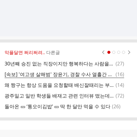
악플달면 쩌리쩌려..
다른글
현재페이지 1
2
3
4
댓
30년째 승진 없는 직장이지만 행복하다는 사람을 모두 부러워 하는 중
(
27
)
동
글
댓
[속보] '여고생 살해범' 장윤기, 경찰 수사 열흘간 3차례 부모 접견
(
16
)
6
글
댓
왜 짱구는 항상 도움을 요청할때 배신잘때리는 부리부리대마왕을 부르는걸까?
(
14
)
공
글
댓
광주일고 일반 학생들 배재고 관련 인터뷰 떴는데 착잡하다..twt
(
72
)
글
댓
돌아온 🥒 ‘통오이김밥’ 🥒 딱 한 달만 먹을 수 있다
(
26
)
글