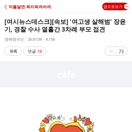
C
악플달면 쩌리쩌려버려
앱으로보기
A
[여시뉴스데스크]
[속보] '여고생 살해범' 장윤
F
기, 경찰 수사 열흘간 3차례 부모 접견
작
작
조
명예영국인
26.07.09
4,158
E
성
성
회
자
시
수
글
가
글
목록
댓글
16
가
간
자
자
크
크
기
기
크
작
게
게