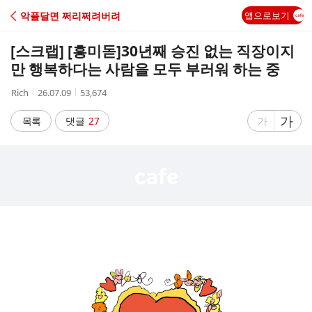
C
악플달면 쩌리쩌려버려
앱으로보기
A
[스크랩] [흥미돋]
30년째 승진 없는 직장이지
F
만 행복하다는 사람을 모두 부러워 하는 중
작
작
조
Rich
26.07.09
53,674
E
성
성
회
자
시
수
글
가
글
목록
댓글
27
가
간
자
자
크
크
기
기
크
작
게
게