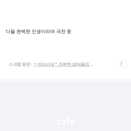
다들 완벽한 인생이라며 극찬 중
현
스크랩 원문 :
＊여성시대＊ 차분한 20대들의 알흠다운 공간
재
게
시
글
추
가
기
능
열
기