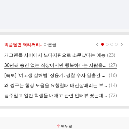
악플달면 쩌리쩌려..
다른글
현재페이지 1
2
3
4
댓
개그맨들 사이에서 노다지판으로 소문났다는 예능
(
23
)
돌
글
댓
30년째 승진 없는 직장이지만 행복하다는 사람을 모두 부러워 하는 중
(
27
)
동
글
댓
[속보] '여고생 살해범' 장윤기, 경찰 수사 열흘간 3차례 부모 접견
(
16
)
6
글
댓
왜 짱구는 항상 도움을 요청할때 배신잘때리는 부리부리대마왕을 부르는걸까?
(
14
)
공
글
댓
광주일고 일반 학생들 배재고 관련 인터뷰 떴는데 착잡하다..twt
(
72
)
글
맨위로