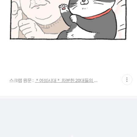
현
스크랩 원문 :
＊여성시대＊ 차분한 20대들의 알흠다운 공간
재
게
시
글
추
가
기
능
열
기