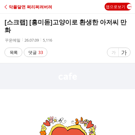
C
악플달면 쩌리쩌려버려
앱으로보기
A
[스크랩] [흥미돋]
고양이로 환생한 아저씨 만
F
화
작
작
조
꾸운메밀
26.07.09
5,116
E
성
성
회
자
시
수
글
가
글
목록
댓글
33
가
간
자
자
크
크
기
기
크
작
게
게