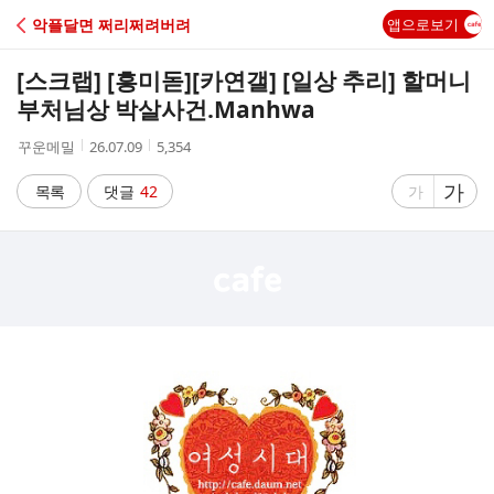
C
악플달면 쩌리쩌려버려
앱으로보기
A
[스크랩] [흥미돋]
[카연갤] [일상 추리] 할머니
F
부처님상 박살사건.Manhwa
작
작
조
꾸운메밀
26.07.09
5,354
E
성
성
회
자
시
수
글
가
글
목록
댓글
42
가
간
자
자
크
크
기
기
크
작
게
게