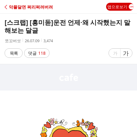
C
악플달면 쩌리쩌려버려
앱으로보기
A
[스크랩] [흥미돋]
운전 언제·왜 시작했는지 말
F
해보는 달글
작
작
조
쪼꼬버섯
26.07.09
3,474
E
성
성
회
자
시
수
글
가
글
목록
댓글
118
가
간
자
자
크
크
기
기
크
작
게
게