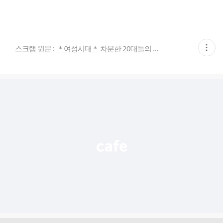
현
스크랩 원문 :
＊여성시대＊ 차분한 20대들의 알흠다운 공간
재
게
시
글
추
가
기
능
열
기