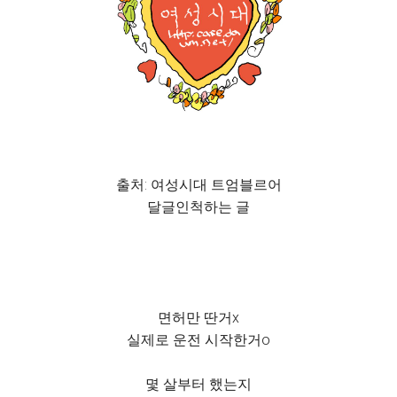
출처: 여성시대 트엄블르어
달글인척하는 글
면허만 딴거x
실제로 운전 시작한거o
몇 살부터 했는지