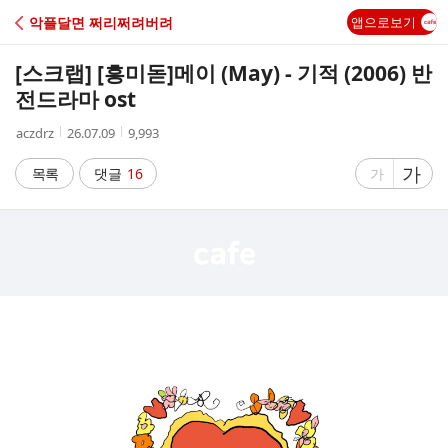
C
악플달면 쩌리쩌려버려
앱으로보기
A
[스크랩] [흥미돋]
메이 (May) - 기적 (2006) 반
F
전드라마 ost
작
작
조
aczdrz
26.07.09
9,993
E
성
성
회
자
시
수
글
가
글
목록
댓글
16
가
간
자
자
크
크
기
기
크
작
게
게