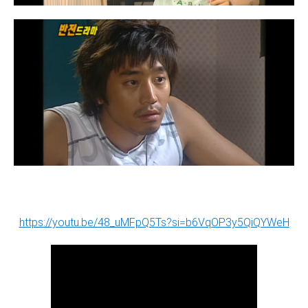
https://youtu.be/48_uMFpQ5Ts?si=b6VqOP3y5QiQYWeH