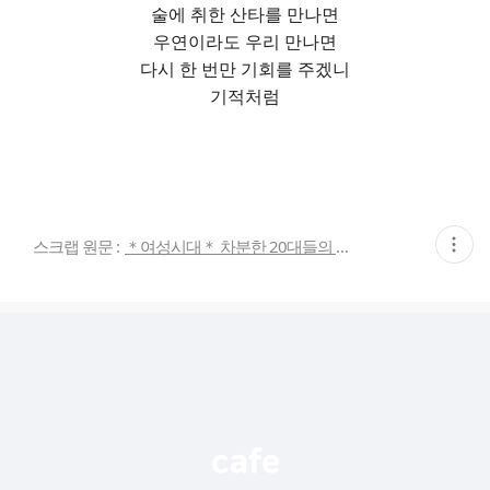
술에 취한 산타를 만나면
우연이라도 우리 만나면
다시 한 번만 기회를 주겠니
기적처럼
현
스크랩 원문 :
＊여성시대＊ 차분한 20대들의 알흠다운 공간
재
게
시
글
추
가
기
능
열
기