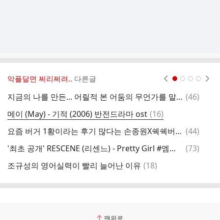
악플달면 쩌리쩌려..
다른글
현재페이지 1
2
3
4
댓
지금의 나를 만든... 어릴적 본 어둠의 무언가를 말해보는 달글
(
46
)
아
글
댓
메이 (May) - 기적 (2006) 반전드라마 ost
(
16
)
장
글
댓
요즘 버거 1황이라는 후기 많다는 손종원X쉑쉑버거 콜라보 버거.jpg
(
44
)
글
댓
'최초 공개' RESCENE (리센느) - Pretty Girl #엠카운트다운
(
73
)
글
댓
조규성의 영어실력이 빨리 늘어난 이유
(
18
)
글
맨위로