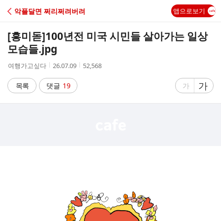
C
악플달면 쩌리쩌려버려
앱으로보기
A
[흥미돋]
100년전 미국 시민들 살아가는 일상
F
모습들.jpg
작
작
조
여행가고싶다
26.07.09
52,568
E
성
성
회
자
시
수
글
가
글
목록
댓글
19
가
간
자
자
크
크
기
기
크
작
게
게