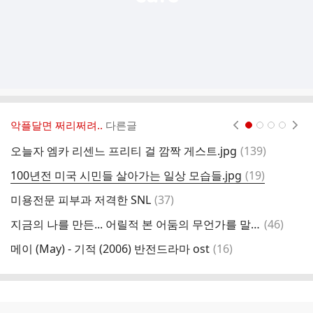
악플달면 쩌리쩌려..
다른글
현재페이지 1
2
3
4
댓
오늘자 엠카 리센느 프리티 걸 깜짝 게스트.jpg
(
139
)
글
댓
100년전 미국 시민들 살아가는 일상 모습들.jpg
(
19
)
글
댓
미용전문 피부과 저격한 SNL
(
37
)
조
글
댓
지금의 나를 만든... 어릴적 본 어둠의 무언가를 말해보는 달글
(
46
)
아
글
댓
메이 (May) - 기적 (2006) 반전드라마 ost
(
16
)
장
글