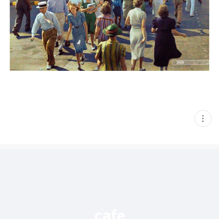
현
재
게
시
글
추
가
기
능
열
기