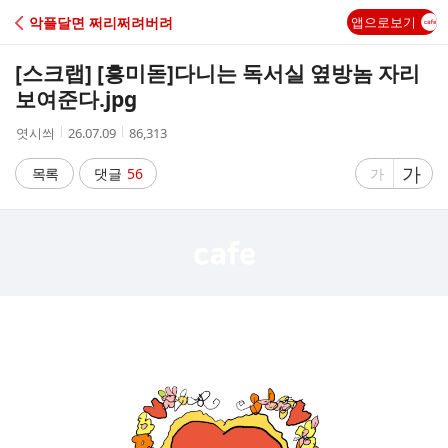
C
악플달면 쩌리쩌려버려
앱으로보기
A
[스크랩] [흥미돋]
다니는 독서실 옆방놈 자리
F
보여준다.jpg
작
작
조
엿시씌
26.07.09
86,313
E
성
성
회
자
시
수
글
가
글
목록
댓글
56
가
간
자
자
크
크
기
기
크
작
게
게