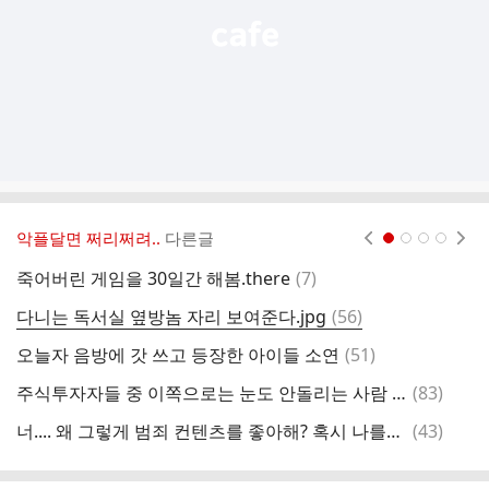
악플달면 쩌리쩌려..
다른글
현재페이지 1
2
3
4
댓
죽어버린 게임을 30일간 해봄.there
(
7
)
오
글
댓
다니는 독서실 옆방놈 자리 보여준다.jpg
(
56
)
1
글
댓
오늘자 음방에 갓 쓰고 등장한 아이들 소연
(
51
)
미
글
댓
주식투자자들 중 이쪽으로는 눈도 안돌리는 사람 많은 분야
(
83
)
글
댓
너.... 왜 그렇게 범죄 컨텐츠를 좋아해? 혹시 나를?😱
(
43
)
메
글