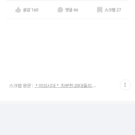
현
스크랩 원문 :
＊여성시대＊ 차분한 20대들의 알흠다운 공간
재
게
시
글
추
가
기
능
열
기