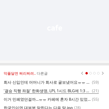
가
기
능
열
기
악플달면 쩌리쩌려..
다른글
현재페이지 1
2
3
4
댓
회사 신입인데 어머니가 회사로 귤보냈어요ㅠㅠ + 후기
(
59
)
글
댓
'결승 직행 좌절' 한화생명, LPL 1시드 BLG에 1:3 패배 [MSI] (종합)
(
21
)
글
댓
이거 민폐였던걸까...ㅠㅠ 카페에 혼자 8시간 있었음
(
55
)
태
글
댓
한국인이면 대부분 맞힌다는 다음 말.jpg
(
28
)
너