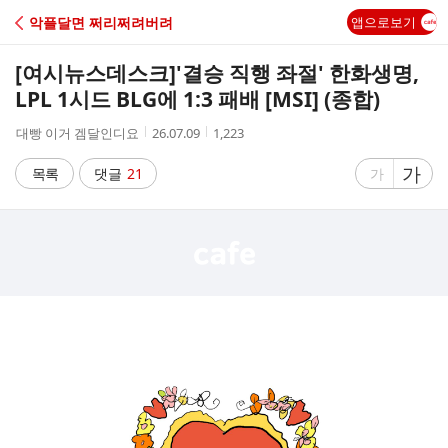
C
악플달면 쩌리쩌려버려
앱으로보기
A
[여시뉴스데스크]
'결승 직행 좌절' 한화생명,
F
LPL 1시드 BLG에 1:3 패배 [MSI] (종합)
작
작
조
대빵 이거 겜달인디요
26.07.09
1,223
E
성
성
회
자
시
수
글
가
글
목록
댓글
21
가
간
자
자
크
크
기
기
크
작
게
게