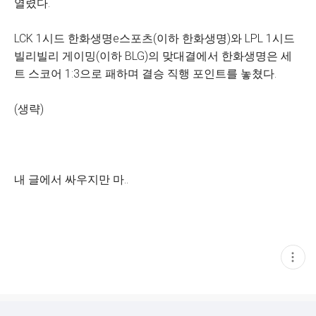
열렸다.
LCK 1시드 한화생명e스포츠(이하 한화생명)와 LPL 1시드
빌리빌리 게이밍(이하 BLG)의 맞대결에서 한화생명은 세
트 스코어 1:3으로 패하며 결승 직행 포인트를 놓쳤다.
(생략)
내 글에서 싸우지만 마..
현
재
게
시
글
추