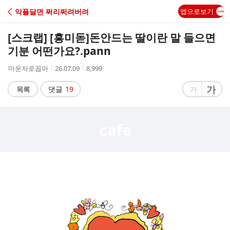
C
악플달면 쩌리쩌려버려
앱으로보기
A
[스크랩] [흥미돋]
돈안드는 딸이란 말 들으면
F
기분 어떤가요?.pann
작
작
조
마운자로꼽아
26.07.09
8,999
E
성
성
회
자
시
수
글
가
글
목록
댓글
19
가
간
자
자
크
크
기
기
크
작
게
게