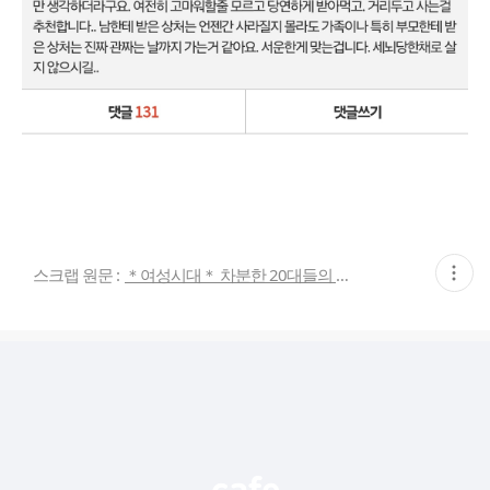
현
스크랩 원문 :
＊여성시대＊ 차분한 20대들의 알흠다운 공간
재
게
시
글
추
가
기
능
열
기