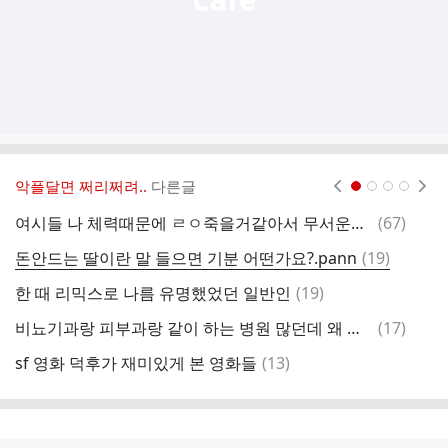
악플달면 쩌리쩌려..
다른글
현재페이지 1
2
3
4
댓
여시들 나 체력때문에 ㄹㅇ죽을거같아서 무서운데 뭐 해야할까...
(
67
)
예
글
댓
돈안드는 딸이란 말 들으면 기분 어떤가요?.pann
(
19
)
글
댓
한 때 리믹스로 나름 유명했었던 일반인
(
19
)
글
댓
비뇨기과랑 피부과랑 같이 하는 병원 많던데 왜 그런거야??
(
17
)
글
댓
sf 영화 덕후가 재미있게 본 영화들
(
13
)
한
글