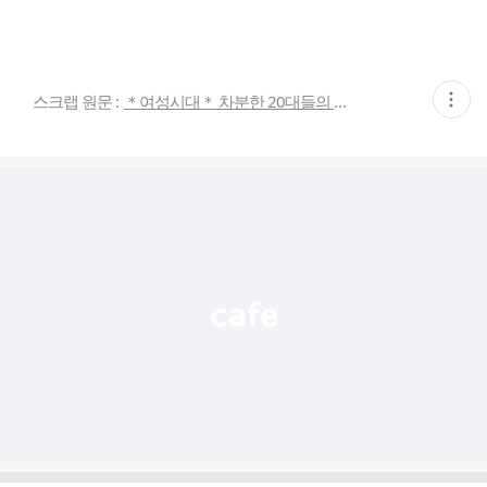
현
스크랩 원문 :
＊여성시대＊ 차분한 20대들의 알흠다운 공간
재
게
시
글
추
가
기
능
열
기