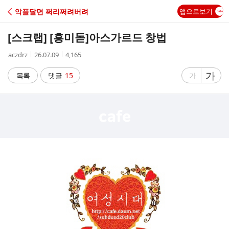
C
악플달면 쩌리쩌려버려
앱으로보기
A
[스크랩] [흥미돋]
아스가르드 창법
F
작
작
조
aczdrz
26.07.09
4,165
성
성
회
E
자
시
수
글
가
글
목록
댓글
15
가
간
자
자
크
크
기
기
크
작
게
게