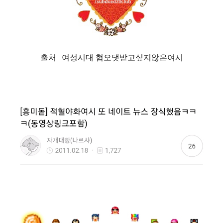
출처 : 여성시대 혐오댓받고싶지않은여시