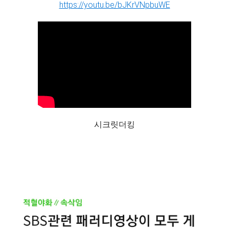
https://youtu.be/bJKrVNpbuWE
시크릿더킹