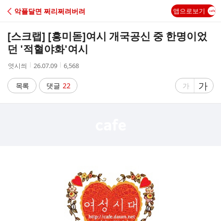
C
악플달면 쩌리쩌려버려
앱으로보기
A
[스크랩] [흥미돋]
여시 개국공신 중 한명이었
F
던 '적혈야화'여시
작
작
조
엿시씌
26.07.09
6,568
E
성
성
회
자
시
수
글
가
글
목록
댓글
22
가
간
자
자
크
크
기
기
크
작
게
게