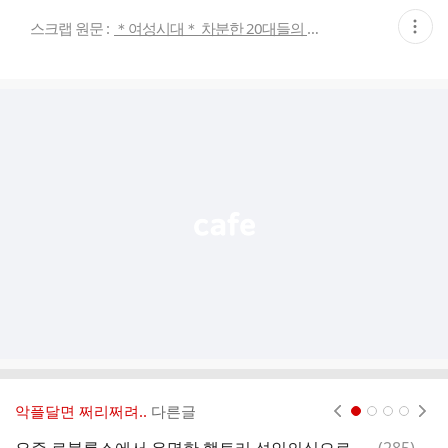
현
스크랩 원문 :
＊여성시대＊ 차분한 20대들의 알흠다운 공간
재
게
시
글
추
가
기
능
열
기
악플달면 쩌리쩌려..
다른글
현재페이지 1
2
3
4
댓