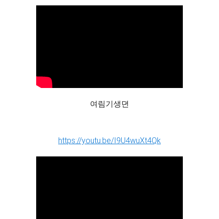
여림기생뎐
https://youtu.be/I9U4wuXt4Qk