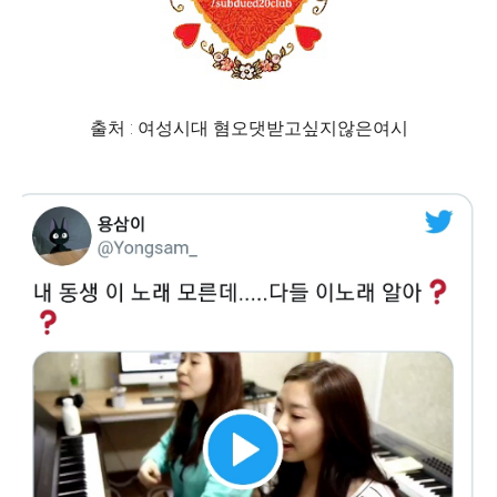
출처 : 여성시대 혐오댓받고싶지않은여시