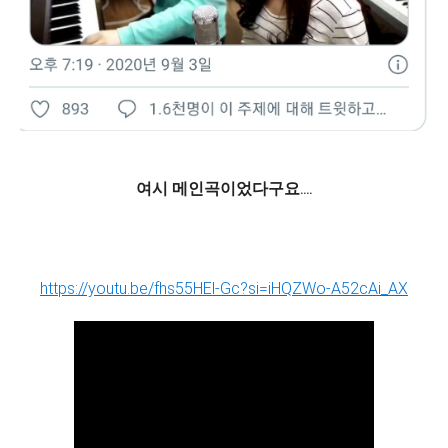
여시 메인곡이었다구요....
https://youtu.be/fhs55HEl-Gc?si=iHQZWo-A52cAi_AX