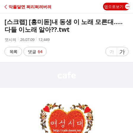
C
악플달면 쩌리쩌려버려
앱으로보기
A
[스크랩] [흥미돋]
내 동생 이 노래 모른대.....
F
다들 이노래 알아??.twt
작
작
조
엿시씌
26.07.09
12,449
E
성
성
회
자
시
수
글
가
글
목록
댓글
64
가
간
자
자
크
크
기
기
크
작
게
게