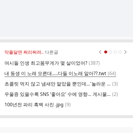
악플달면 쩌리쩌려..
다른글
현재페이지 1
2
3
4
댓
여시들 인생 최고몸무게가 몇 살이었어?
(
387
)
오
글
댓
내 동생 이 노래 모른대.....다들 이노래 알아??.twt
(
64
)
본
글
댓
초콜릿 먹지 않고 냄새만 맡았을 뿐인데…'놀라운 효과'
(
3
)
어
글
댓
우울증 있을수록 SNS ‘좋아요’ 수에 영향… 게시물 올리는 횟수 증가
(
2
)
첫
글
댓
100년전 파리 흑백 사진 .jpg
(
9
)
화
글