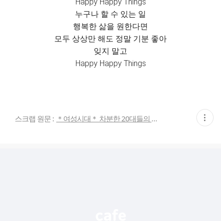
Happy Happy Things
누구나 할 수 있는 일
행복한 삶을 원한다면
모두 상상만 해도 정말 기분 좋아
잊지 말고
Happy Happy Things
현
스크랩 원문 :
＊여성시대＊ 차분한 20대들의 알흠다운 공간
재
게
시
글
추
가
기
능
열
기