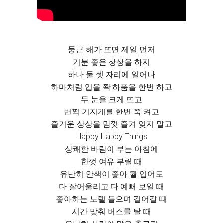
둥근 해가 뜨면 제일 먼저
기분 좋은 상상을 하지
하나 둘 셋 자리에 일어나
하마처럼 입을 쫙 하품을 한번 하고
두 눈을 크게 뜨고
번쩍 기지개를 한번 쭉 켜고
즐거운 상상을 맘껏 즐겨 잊지 말고
Happy Happy Things
상쾌한 바람이 부는 아침에
한껏 여유 부릴 때
유난히 안색이 좋아 뭘 입어도
다 잘어울리고 다 예뻐 보일 때
좋아하는 노랠 들으며 걸어갈 때
시간 맞춰 버스를 탈 때