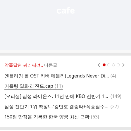
악플달면 쩌리쩌려..
다른글
현재페이지 1
2
3
4
댓
엔플라잉 롤 OST 커버 메들리(Legends Never Die, Warriors, Enemy, POP/STARS 외)
(
4
)
글
댓
커플링 일화 레젼드.cap
(
11
)
엄
글
댓
[오피셜] 삼성 라이온즈, 11년 만에 KBO 전반기 1위로 마감
(
149
)
글
댓
삼성 전반기 1위 확정!…'강민호 결승타+폭풍질주' LG 2위로 끌어내렸다→뒤집기 드라마+9회 수비서 병살타 [대구:스코어]
(
27
)
이
글
댓
150점 만점을 기록한 한국 양궁 최신 근황
(
63
)
여
글