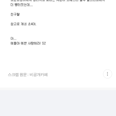
현
스크랩 원문 :
비공개카페
재
게
시
글
추
가
기
능
열
기