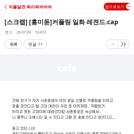
C
악플달면 쩌리쩌려버려
앱으로보기
A
[스크랩] [흥미돋]
커플링 일화 레젼드.cap
F
작
작
조
갱고
26.07.09
10,472
성
성
회
E
자
시
수
글
가
글
목록
댓글
11
가
간
자
자
크
크
기
기
크
작
게
게