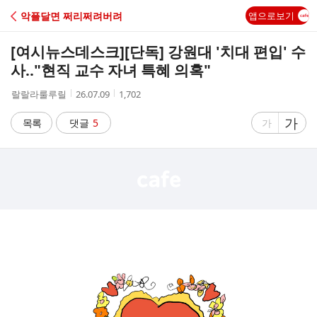
C
악플달면 쩌리쩌려버려
앱으로보기
A
[여시뉴스데스크]
[단독] 강원대 '치대 편입' 수
F
사‥"현직 교수 자녀 특혜 의혹"
작
작
조
랄랄라룰루릴
26.07.09
1,702
E
성
성
회
자
시
수
글
가
글
목록
댓글
5
가
간
자
자
크
크
기
기
크
작
게
게