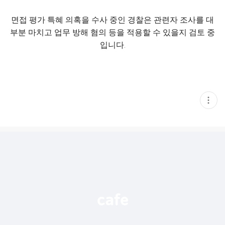
면접 평가 특혜 의혹을 수사 중인 경찰은 관련자 조사를 대
부분 마치고 업무 방해 혐의 등을 적용할 수 있을지 검토 중
입니다.
현
재
게
시
글
추
가
기
능
열
기