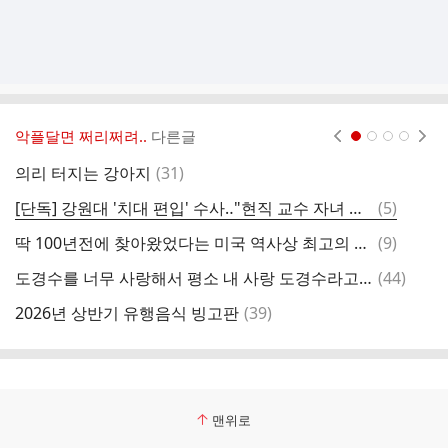
악플달면 쩌리쩌려..
다른글
현재페이지 1
2
3
4
댓
의리 터지는 강아지
(
31
)
글
댓
[단독] 강원대 '치대 편입' 수사‥"현직 교수 자녀 특혜 의혹"
(
5
)
배
글
댓
딱 100년전에 찾아왔었다는 미국 역사상 최고의 버블시대
(
9
)
글
댓
도경수를 너무 사랑해서 평소 내 사랑 도경수라고 부른다는 김우빈
(
44
)
별
글
댓
2026년 상반기 유행음식 빙고판
(
39
)
[
글
맨위로