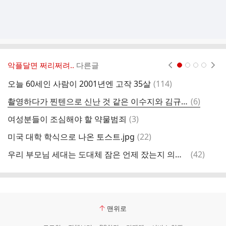
악플달면 쩌리쩌려..
다른글
현재페이지 1
2
3
4
댓
오늘 60세인 사람이 2001년엔 고작 35살
(
114
)
글
댓
촬영하다가 찐텐으로 신난 것 같은 이수지와 김규원ㅋㅋㅋ
(
6
)
글
댓
여성분들이 조심해야 할 약물범죄
(
3
)
4
글
댓
미국 대학 학식으로 나온 토스트.jpg
(
22
)
글
댓
우리 부모님 세대는 도대체 잠은 언제 잤는지 의문.jpg
(
42
)
글
맨위로