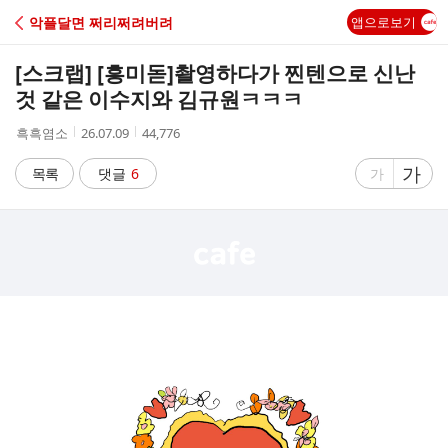
C
악플달면 쩌리쩌려버려
앱으로보기
A
[스크랩] [흥미돋]
촬영하다가 찐텐으로 신난
F
것 같은 이수지와 김규원ㅋㅋㅋ
작
작
조
흑흑염소
26.07.09
44,776
E
성
성
회
자
시
수
글
가
글
목록
댓글
6
가
간
자
자
크
크
기
기
크
작
게
게