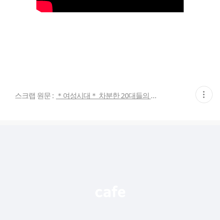
현
스크랩 원문 :
＊여성시대＊ 차분한 20대들의 알흠다운 공간
재
게
시
글
추
가
기
능
열
기