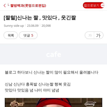
C
└ 짤방백과(콧멍으로편입)
앱으로보기
A
[짤털]
신나는 짤 , 맛있다 , 웃긴짤
F
작
작
조
Sunny side up
23.06.09
20,098
성
성
회
E
자
시
수
글
가
글
목록
댓글
5
가
간
자
자
크
크
기
기
크
작
게
게
블로그 하다보니 신나는 짤이 많이 필요해서 올려봅니다
신남 신난다 흥폭발 신나는짤 행복 웃김
맛있다 맛있음 념 냐미 야미 념념