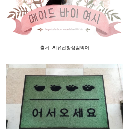
출처 : 씨유곱창삼김먹어