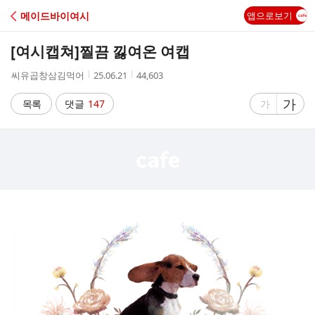
C
메이드바이여시
앱으로보기
A
[여시캡쳐]
찔끔 낋여온 여캡
F
작
작
조
씨유곱창삼김먹어
25.06.21
44,603
성
성
회
E
자
시
수
글
가
글
목록
댓글
147
가
간
자
자
크
크
기
기
크
작
게
게