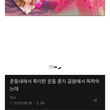
🏃‍♂️‍➡️🛹