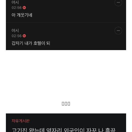
🧔🏼‍♂️