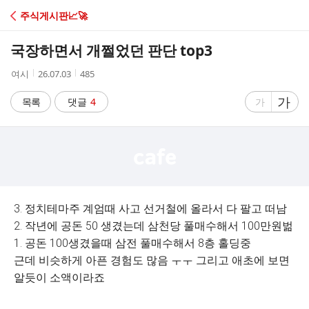
C
주식게시판📈🚀
A
국장하면서 개쩔었던 판단 top3
F
작
작
조
여시
26.07.03
485
성
성
회
E
자
시
수
글
가
글
목록
댓글
4
가
간
자
자
크
크
기
기
크
작
게
게
3. 정치테마주 계엄때 사고 선거철에 올라서 다 팔고 떠남
2. 작년에 공돈 50 생겼는데 삼천당 풀매수해서 100만원벎
1. 공돈 100생겼을때 삼전 풀매수해서 8층 홀딩중
근데 비슷하게 아픈 경험도 많음 ㅜㅜ 그리고 애초에 보면
알듯이 소액이라죠