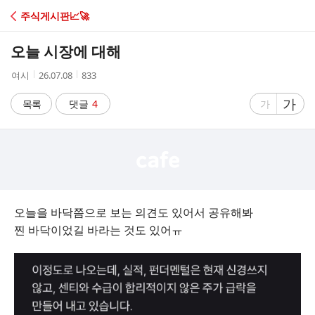
C
주식게시판📈🚀
A
오늘 시장에 대해
F
작
작
조
여시
26.07.08
833
성
성
회
E
자
시
수
글
가
글
목록
댓글
4
가
간
자
자
크
크
기
기
크
작
게
게
오늘을 바닥쯤으로 보는 의견도 있어서 공유해봐
찐 바닥이었길 바라는 것도 있어ㅠ