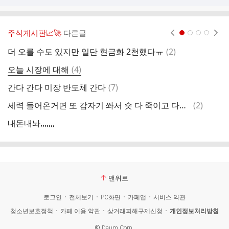
주식게시판📈🚀
다른글
현재페이지 1
2
3
4
댓
더 오를 수도 있지만 일단 현금화 2천했다ㅠ
(
2
)
글
댓
오늘 시장에 대해
(
4
)
글
댓
간다 간다 미장 반도체 간다
(
7
)
미
글
댓
세력 들어온거면 또 갑자기 쏴서 숏 다 죽이고 다시 계단식 하락 할듯
(
2
)
시
글
내돈내놔,,,,,,,
오
맨위로
로그인
전체보기
PC화면
카페앱
서비스 약관
청소년보호정책
카페 이용 약관
상거래피해구제신청
개인정보처리방침
©
Daum Corp.