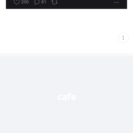
현
재
게
시
글
추
가
기
능
열
기