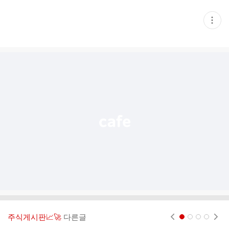
현
재
게
시
글
추
가
기
능
열
기
주식게시판📈🚀
다른글
현재페이지 1
2
3
4