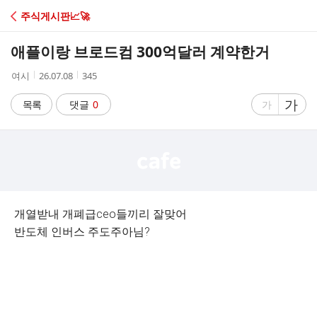
C
주식게시판📈🚀
A
애플이랑 브로드컴 300억달러 계약한거
F
작
작
조
여시
26.07.08
345
성
성
회
E
자
시
수
글
가
글
목록
댓글
0
가
간
자
자
크
크
기
기
크
작
게
게
개열받내 개폐급ceo들끼리 잘맞어
반도체 인버스 주도주아님?