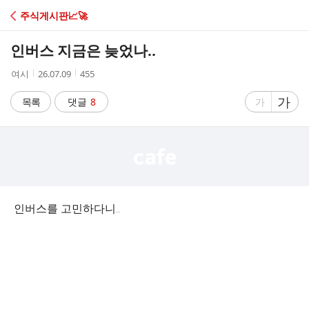
C
주식게시판📈🚀
A
인버스 지금은 늦었나..
F
작
작
조
여시
26.07.09
455
성
성
회
E
자
시
수
글
가
글
목록
댓글
8
가
간
자
자
크
크
기
기
크
작
게
게
인버스를 고민하다니..