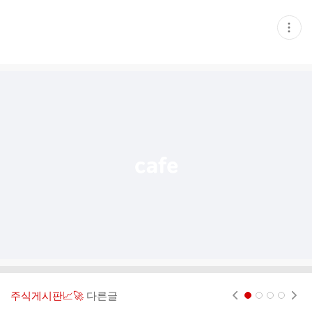
현
재
게
시
글
추
가
기
능
열
기
주식게시판📈🚀
다른글
현재페이지 1
2
3
4