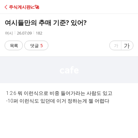
C
주식게시판📈🚀
A
여시들만의 추매 기준? 있어?
F
작
작
조
여시
26.07.09
182
성
성
회
E
자
시
수
글
가
글
목록
댓글
5
가
간
자
자
크
크
기
기
크
작
게
게
1:2:6 뭐 이런식으로 비중 들어가라는 사람도 있고
-10퍼 이런식도 있던데 이거 정하는게 젤 어렵다