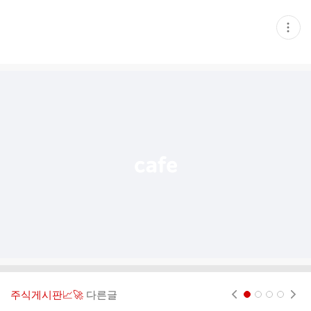
현
재
게
시
글
추
가
기
능
열
기
주식게시판📈🚀
다른글
현재페이지 1
2
3
4