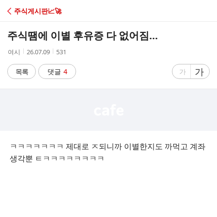
C
주식게시판📈🚀
A
주식땜에 이별 후유증 다 없어짐…
F
작
작
조
여시
26.07.09
531
성
성
회
E
자
시
수
글
가
글
목록
댓글
4
가
간
자
자
크
크
기
기
크
작
게
게
ㅋㅋㅋㅋㅋㅋㅋ 제대로 ㅈ되니까 이별한지도 까먹고 계좌
생각뿐 ㅌㅋㅋㅋㅋㅋㅋㅋㅋ