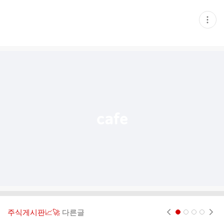
현
재
게
시
글
추
가
기
능
열
기
주식게시판📈🚀
다른글
현재페이지 1
2
3
4