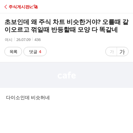
C
주식게시판📈🚀
A
초보인데 왜 주식 차트 비슷한거야? 오를때 같
F
이오르고 꺾일때 반등할때 모양 다 똑같네
작
작
조
여시
26.07.09
436
E
성
성
회
자
시
수
글
가
글
목록
댓글
4
가
간
자
자
크
크
기
기
크
작
게
게
다이소인데 비슷허네