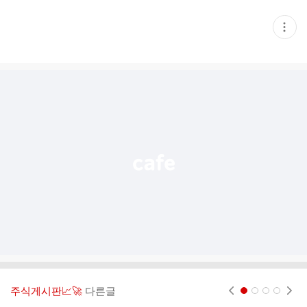
현
재
게
시
글
추
가
기
능
열
기
주식게시판📈🚀
다른글
현재페이지 1
2
3
4