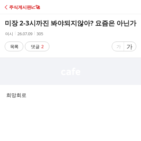
C
주식게시판📈🚀
A
미장 2-3시까진 봐야되지않아? 요즘은 아닌가
F
작
작
조
여시
26.07.09
305
성
성
회
E
자
시
수
글
가
글
목록
댓글
2
가
간
자
자
크
크
기
기
크
작
게
게
희망회로