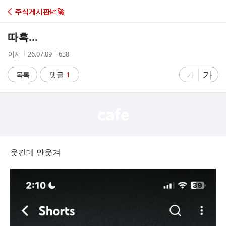
C
주식게시판📈🚀
A
따흑...
F
작
작
조
여시
26.07.09
638
성
성
회
E
자
시
수
글
가
글
목록
댓글
1
가
간
자
자
크
크
기
기
크
작
게
게
웃긴데 안웃겨