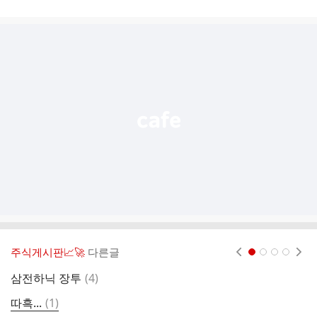
게
시
글
추
가
기
능
열
기
주식게시판📈🚀
다른글
현재페이지 1
2
3
4
댓
삼전하닉 장투
(
4
)
주
글
댓
따흑...
(
1
)
궁
글