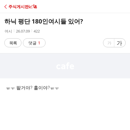
C
주식게시판📈🚀
A
하닉 평단 180인여시들 있어?
F
작
작
조
여시
26.07.09
422
성
성
회
E
자
시
수
글
가
글
목록
댓글
1
가
간
자
자
크
크
기
기
크
작
게
게
ㅠㅜ 팔거야? 홀이야?ㅠㅜ