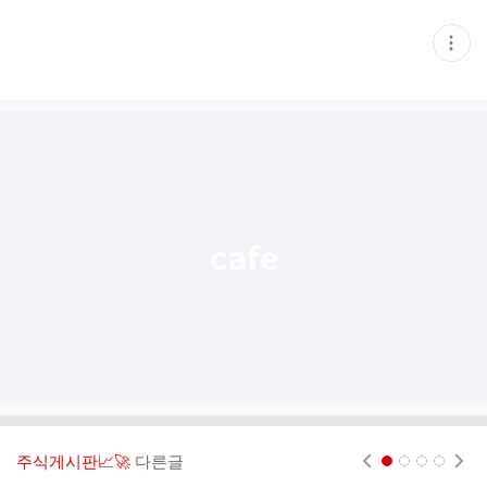
현
재
게
시
글
추
가
기
능
열
기
주식게시판📈🚀
다른글
현재페이지 1
2
3
4