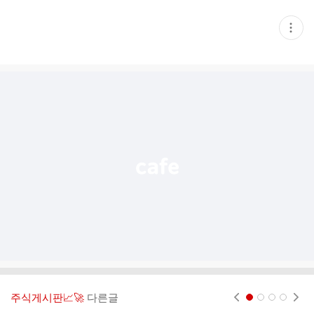
현
재
게
시
글
추
가
기
능
열
기
주식게시판📈🚀
다른글
현재페이지 1
2
3
4