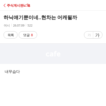
C
주식게시판📈🚀
A
하닉얘기뿐이네..현차는 어캐될까
F
작
작
조
여시
26.07.09
522
성
성
회
E
자
시
수
글
가
글
목록
댓글
8
가
간
자
자
크
크
기
기
크
작
게
게
내무습다