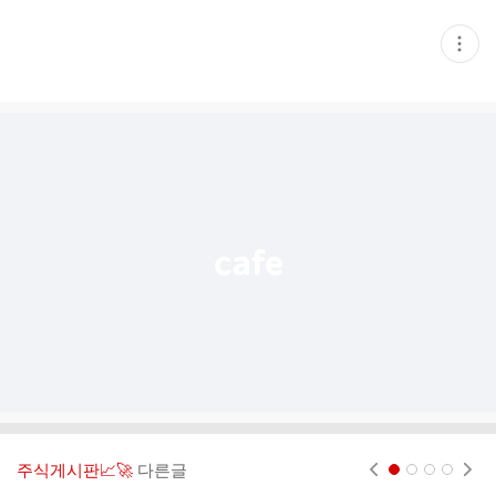
현
재
게
시
글
추
가
기
능
열
기
주식게시판📈🚀
다른글
현재페이지 1
2
3
4