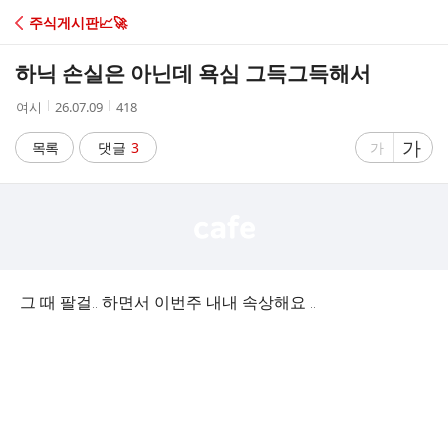
C
주식게시판📈🚀
A
하닉 손실은 아닌데 욕심 그득그득해서
F
작
작
조
여시
26.07.09
418
성
성
회
E
자
시
수
글
가
글
목록
댓글
3
가
간
자
자
크
크
기
기
크
작
게
게
그 때 팔걸.. 하면서 이번주 내내 속상해요 ..