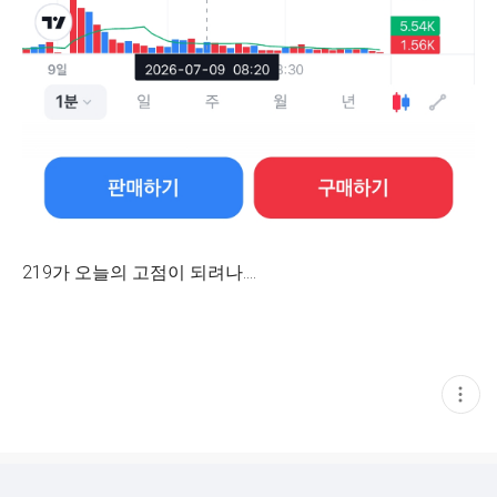
219가 오늘의 고점이 되려나....
현
재
게
시
글
추
가