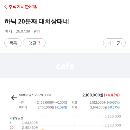
C
주식게시판📈🚀
A
하닉 20분째 대치상태네
F
작
작
조
여시
26.07.09
944
성
성
회
E
자
시
수
글
가
글
목록
댓글
3
가
간
자
자
크
크
기
기
크
작
게
게