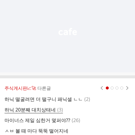
기
능
열
기
주식게시판📈🚀
다른글
현재페이지 1
2
3
4
댓
하닉 떨굴려면 더 떨구니 패닉셀 ㄴㄴ
(
2
)
아
글
댓
하닉 20분째 대치상태네
(
3
)
본
글
댓
마이너스 제일 심한거 몇퍼야??
(
26
)
글
ㅅㅂ 볼 때 마다 뚝뚝 떨어지네
아