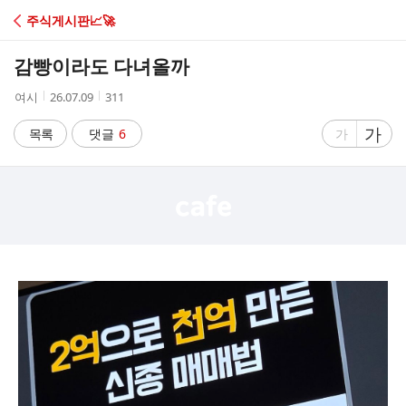
C
주식게시판📈🚀
A
감빵이라도 다녀올까
F
작
작
조
여시
26.07.09
311
성
성
회
E
자
시
수
글
가
글
목록
댓글
6
가
간
자
자
크
크
기
기
크
작
게
게